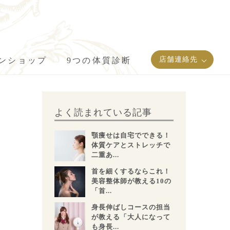
店舗連絡先
インショップ
9つの体質診断
よく読まれている記事
顎痩せは自宅でできる！
体質ケアとストレッチで
二重あ...
首を細くするならこれ！
美容整体師が教える10の
「首...
身長伸ばしコースの担当
が教える「大人になって
も身長...