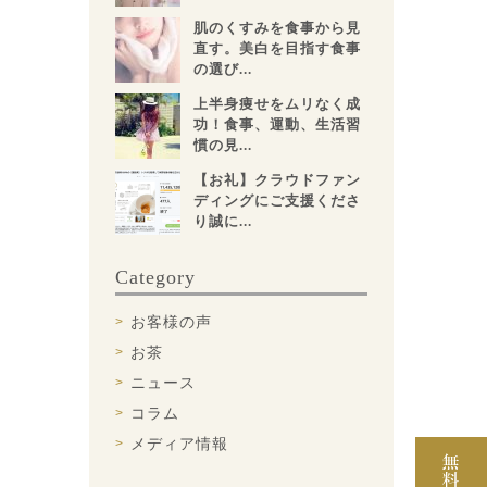
肌のくすみを食事から見
直す。美白を目指す食事
の選び...
上半身痩せをムリなく成
功！食事、運動、生活習
慣の見...
【お礼】クラウドファン
ディングにご支援くださ
り誠に...
Category
お客様の声
お茶
ニュース
コラム
メディア情報