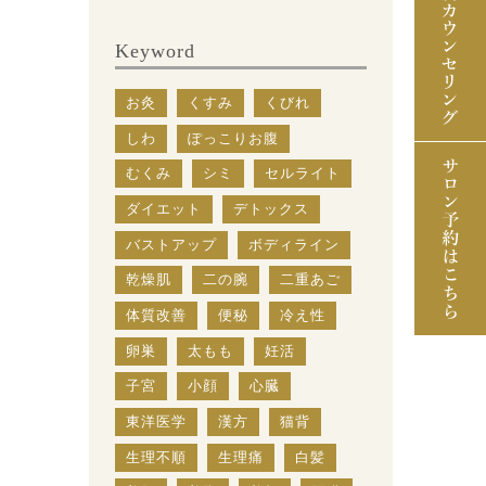
Keyword
お灸
くすみ
くびれ
しわ
ぽっこりお腹
むくみ
シミ
セルライト
ダイエット
デトックス
バストアップ
ボディライン
乾燥肌
二の腕
二重あご
体質改善
便秘
冷え性
卵巣
太もも
妊活
子宮
小顔
心臓
東洋医学
漢方
猫背
生理不順
生理痛
白髪