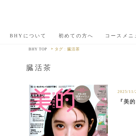
BHYについて
初めての方へ
コースメニ
BHY TOP
タグ : 臓活茶
臓活茶
2025/11/
『美的