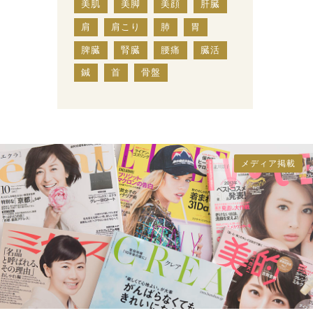
美肌
美脚
美顔
肝臓
肩
肩こり
肺
胃
脾臓
腎臓
腰痛
臓活
鍼
首
骨盤
メディア掲載