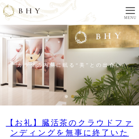
カラダの内側に眠る“美”との出会い
カラダの内側に眠る“美”との出会い
【お礼】臓活茶のクラウドファ
ンディングを無事に終了いた