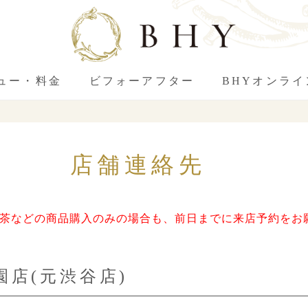
ュー・料金
ビフォーアフター
BHYオンラ
店舗連絡先
茶などの商品購入のみの場合も、前日までに来店予約をお
公園店(元渋谷店)