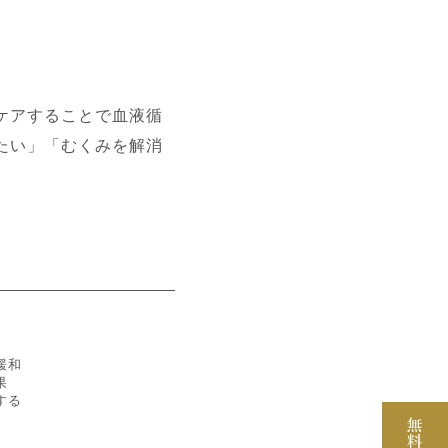
ケアすることで血液循
たい」「むくみを解消
緩和
果
する