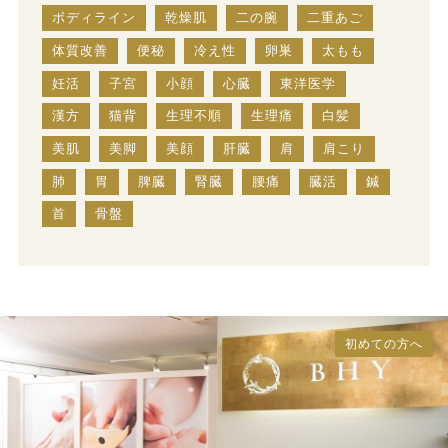
ボディライン
乾燥肌
二の腕
二重あご
体質改善
便秘
冷え性
卵巣
太もも
妊活
子宮
小顔
心臓
東洋医学
漢方
猫背
生理不順
生理痛
白髪
美肌
美脚
美顔
肝臓
肩
肩こり
肺
胃
脾臓
腎臓
腰痛
臓活
鍼
首
骨盤
初めての方へ