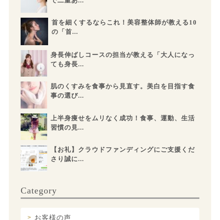
で二重あ...
首を細くするならこれ！美容整体師が教える10
の「首...
身長伸ばしコースの担当が教える「大人になっ
ても身長...
肌のくすみを食事から見直す。美白を目指す食
事の選び...
上半身痩せをムリなく成功！食事、運動、生活
習慣の見...
【お礼】クラウドファンディングにご支援くだ
さり誠に...
Category
お客様の声