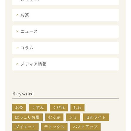
お茶
ニュース
コラム
メディア情報
Keyword
お灸
くすみ
くびれ
しわ
ぽっこりお腹
むくみ
シミ
セルライト
ダイエット
デトックス
バストアップ