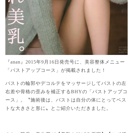
『
anan
』
2015
年
9
月
16
日発売号に、美容整体メニュー
「バストアップコース」が掲載されました！
バストの輪郭やデコルテをマッサージしてバストの左
右差や骨格の歪みを補正する
BHY
の「バストアップコ
ース」。〝施術後は、バストは自分の体にとってベス
トな大きさと形に〟とご紹介いただきました。