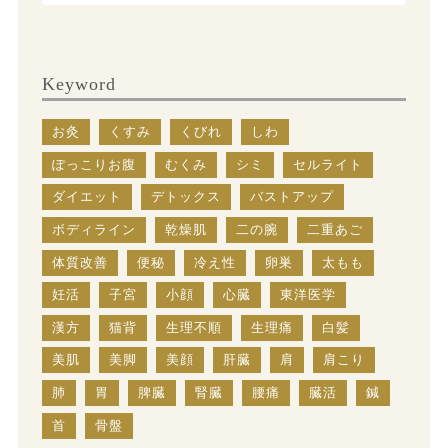
Keyword
お灸
くすみ
くびれ
しわ
ぽっこりお腹
むくみ
シミ
セルライト
ダイエット
デトックス
バストアップ
ボディライン
乾燥肌
二の腕
二重あご
体質改善
便秘
冷え性
卵巣
太もも
妊活
子宮
小顔
心臓
東洋医学
漢方
猫背
生理不順
生理痛
白髪
美肌
美脚
美顔
肝臓
肩
肩こり
肺
胃
脾臓
腎臓
腰痛
臓活
鍼
首
骨盤