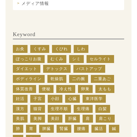
メディア情報
Keyword
お灸
くすみ
くびれ
しわ
ぽっこりお腹
むくみ
シミ
セルライト
ダイエット
デトックス
バストアップ
ボディライン
乾燥肌
二の腕
二重あご
体質改善
便秘
冷え性
卵巣
太もも
妊活
子宮
小顔
心臓
東洋医学
漢方
猫背
生理不順
生理痛
白髪
美肌
美脚
美顔
肝臓
肩
肩こり
肺
胃
脾臓
腎臓
腰痛
臓活
鍼