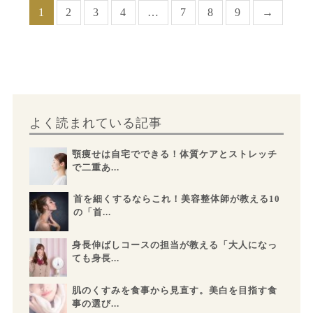
1
2
3
4
…
7
8
9
→
よく読まれている記事
顎痩せは自宅でできる！体質ケアとストレッチ
で二重あ...
首を細くするならこれ！美容整体師が教える10
の「首...
身長伸ばしコースの担当が教える「大人になっ
ても身長...
肌のくすみを食事から見直す。美白を目指す食
事の選び...