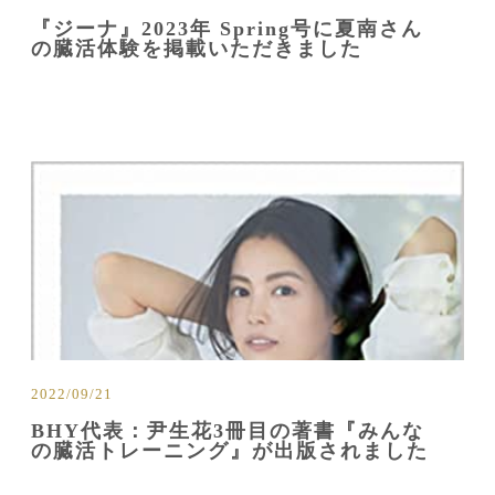
『ジーナ』2023年 Spring号に夏南さん
の臓活体験を掲載いただきました
2022/09/21
BHY代表：尹生花3冊目の著書『みんな
の臓活トレーニング』が出版されました