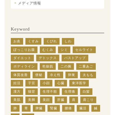
メディア情報
Keyword
お灸
くすみ
くびれ
しわ
ぽっこりお腹
むくみ
シミ
セルライト
ダイエット
デトックス
バストアップ
ボディライン
乾燥肌
二の腕
二重あご
体質改善
便秘
冷え性
卵巣
太もも
妊活
子宮
小顔
心臓
東洋医学
漢方
猫背
生理不順
生理痛
白髪
美肌
美脚
美顔
肝臓
肩
肩こり
肺
胃
脾臓
腎臓
腰痛
臓活
鍼