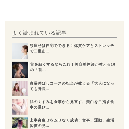
よく読まれている記事
顎痩せは自宅でできる！体質ケアとストレッチ
で二重あ...
首を細くするならこれ！美容整体師が教える10
の「首...
身長伸ばしコースの担当が教える「大人になっ
ても身長...
肌のくすみを食事から見直す。美白を目指す食
事の選び...
上半身痩せをムリなく成功！食事、運動、生活
習慣の見...