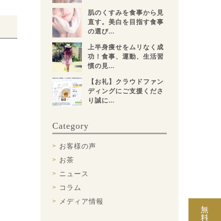
肌のくすみを食事から見
直す。美白を目指す食事
の選び...
上半身痩せをムリなく成
功！食事、運動、生活習
慣の見...
【お礼】クラウドファン
ディングにご支援くださ
り誠に...
Category
お客様の声
お茶
ニュース
コラム
メディア情報