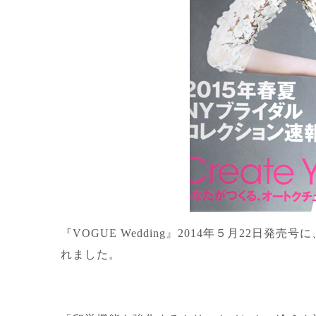
『
VOGUE Wedding
』
2014
年５月
22
日発売号に
れました。