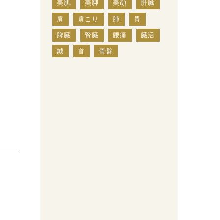
美肌
美脚
美顔
肝臓
肩
肩こり
肺
胃
脾臓
腎臓
腰痛
臓活
鍼
首
骨盤