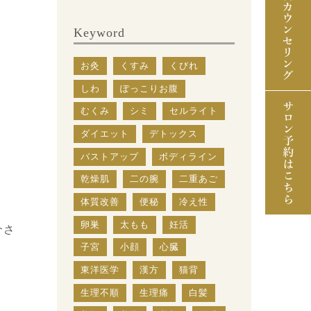
Keyword
お灸
くすみ
くびれ
しわ
ぽっこりお腹
むくみ
シミ
セルライト
ダイエット
デトックス
バストアップ
ボディライン
乾燥肌
二の腕
二重あご
体質改善
便秘
冷え性
卵巣
太もも
妊活
介さ
子宮
小顔
心臓
東洋医学
漢方
猫背
生理不順
生理痛
白髪