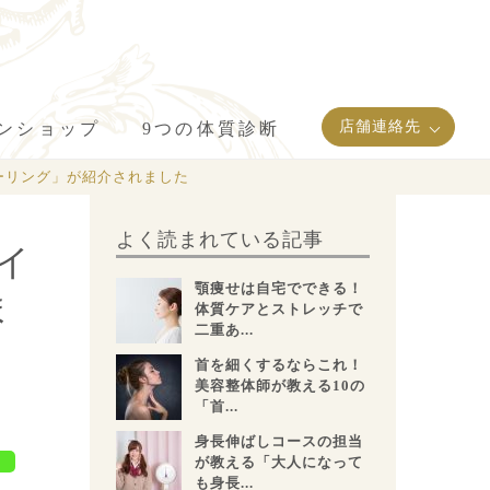
店舗連絡先
インショップ
9つの体質診断
巣ヒーリング」が紹介されました
よく読まれている記事
エイ
顎痩せは自宅でできる！
ま
体質ケアとストレッチで
二重あ...
首を細くするならこれ！
美容整体師が教える10の
「首...
身長伸ばしコースの担当
が教える「大人になって
も身長...