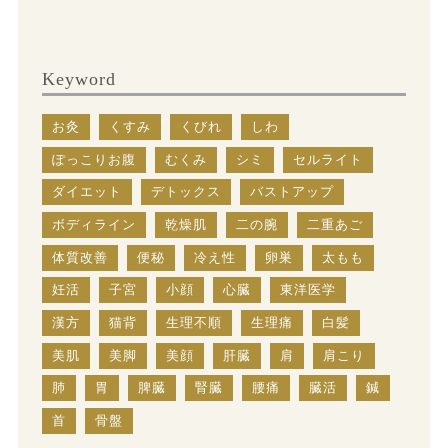
Keyword
お灸
くすみ
くびれ
しわ
ぽっこりお腹
むくみ
シミ
セルライト
ダイエット
デトックス
バストアップ
ボディライン
乾燥肌
二の腕
二重あご
体質改善
便秘
冷え性
卵巣
太もも
妊活
子宮
小顔
心臓
東洋医学
漢方
猫背
生理不順
生理痛
白髪
美肌
美脚
美顔
肝臓
肩
肩こり
肺
胃
脾臓
腎臓
腰痛
臓活
鍼
首
骨盤