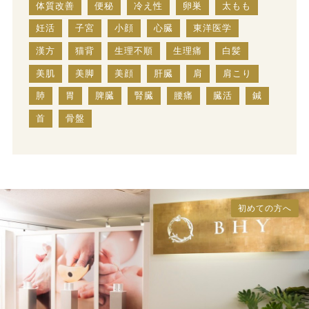
体質改善
便秘
冷え性
卵巣
太もも
妊活
子宮
小顔
心臓
東洋医学
漢方
猫背
生理不順
生理痛
白髪
美肌
美脚
美顔
肝臓
肩
肩こり
肺
胃
脾臓
腎臓
腰痛
臓活
鍼
首
骨盤
初めての方へ