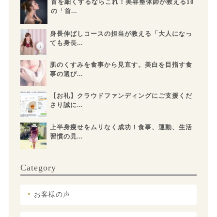
首を細くするならこれ！美容整体師が教える10
の「首...
身長伸ばしコースの担当が教える「大人になっ
ても身長...
肌のくすみを食事から見直す。美白を目指す食
事の選び...
【お礼】クラウドファンディングにご支援くだ
さり誠に...
上半身痩せをムリなく成功！食事、運動、生活
習慣の見...
Category
お客様の声