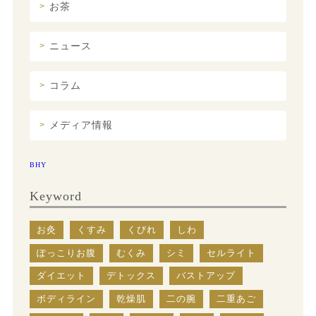
お茶
ニュース
コラム
メディア情報
BHY
Keyword
お灸
くすみ
くびれ
しわ
ぽっこりお腹
むくみ
シミ
セルライト
ダイエット
デトックス
バストアップ
ボディライン
乾燥肌
二の腕
二重あご