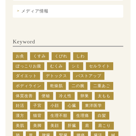
メディア情報
Keyword
お灸
くすみ
くびれ
しわ
ぽっこりお腹
むくみ
シミ
セルライト
ダイエット
デトックス
バストアップ
ボディライン
乾燥肌
二の腕
二重あご
体質改善
便秘
冷え性
卵巣
太もも
妊活
子宮
小顔
心臓
東洋医学
漢方
猫背
生理不順
生理痛
白髪
美肌
美脚
美顔
肝臓
肩
肩こり
肺
胃
脾臓
腎臓
腰痛
臓活
鍼