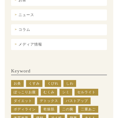
お茶
ニュース
コラム
メディア情報
Keyword
お灸
くすみ
くびれ
しわ
ぽっこりお腹
むくみ
シミ
セルライト
ダイエット
デトックス
バストアップ
ボディライン
乾燥肌
二の腕
二重あご
体質改善
便秘
冷え性
卵巣
太もも