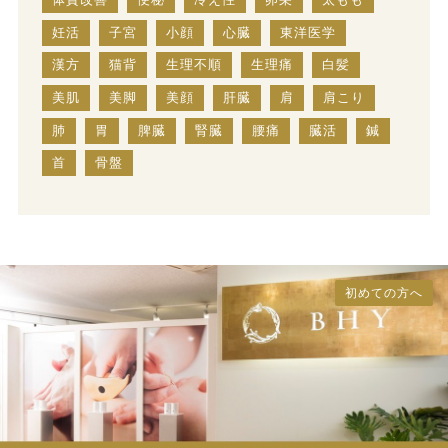
妊活
子宮
小顔
心臓
東洋医学
漢方
猫背
生理不順
生理痛
白髪
美肌
美脚
美顔
肝臓
肩
肩こり
肺
胃
脾臓
腎臓
腰痛
臓活
鍼
首
骨盤
初めての方へ