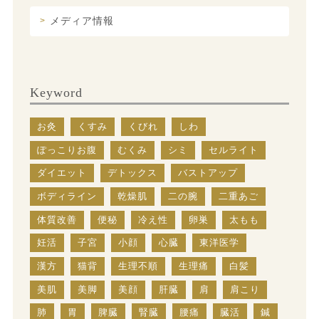
メディア情報
Keyword
お灸
くすみ
くびれ
しわ
ぽっこりお腹
むくみ
シミ
セルライト
ダイエット
デトックス
バストアップ
ボディライン
乾燥肌
二の腕
二重あご
体質改善
便秘
冷え性
卵巣
太もも
妊活
子宮
小顔
心臓
東洋医学
漢方
猫背
生理不順
生理痛
白髪
美肌
美脚
美顔
肝臓
肩
肩こり
肺
胃
脾臓
腎臓
腰痛
臓活
鍼