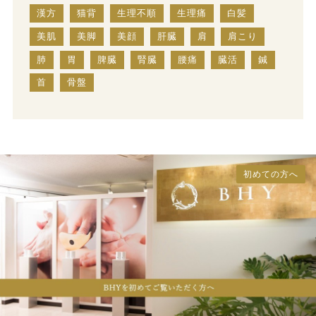
漢方
猫背
生理不順
生理痛
白髪
美肌
美脚
美顔
肝臓
肩
肩こり
肺
胃
脾臓
腎臓
腰痛
臓活
鍼
首
骨盤
初めての方へ