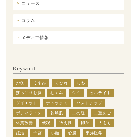
ニュース
コラム
メディア情報
Keyword
お灸
くすみ
くびれ
しわ
ぽっこりお腹
むくみ
シミ
セルライト
ダイエット
デトックス
バストアップ
ボディライン
乾燥肌
二の腕
二重あご
体質改善
便秘
冷え性
卵巣
太もも
妊活
子宮
小顔
心臓
東洋医学