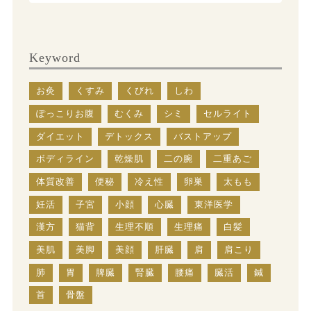
Keyword
お灸
くすみ
くびれ
しわ
ぽっこりお腹
むくみ
シミ
セルライト
ダイエット
デトックス
バストアップ
ボディライン
乾燥肌
二の腕
二重あご
体質改善
便秘
冷え性
卵巣
太もも
妊活
子宮
小顔
心臓
東洋医学
漢方
猫背
生理不順
生理痛
白髪
美肌
美脚
美顔
肝臓
肩
肩こり
肺
胃
脾臓
腎臓
腰痛
臓活
鍼
首
骨盤