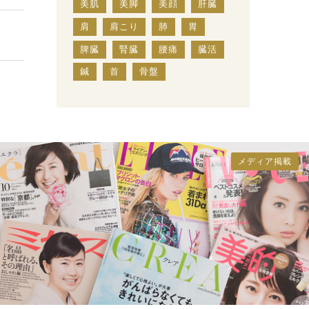
美肌
美脚
美顔
肝臓
肩
肩こり
肺
胃
脾臓
腎臓
腰痛
臓活
鍼
首
骨盤
メディア掲載