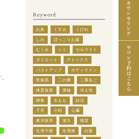
Keyword
お灸
くすみ
くびれ
しわ
ぽっこりお腹
むくみ
シミ
セルライト
ダイエット
デトックス
バストアップ
ボディライン
す。
乾燥肌
二の腕
二重あご
体質改善
便秘
冷え性
卵巣
太もも
妊活
子宮
小顔
心臓
東洋医学
漢方
猫背
生理不順
生理痛
白髪