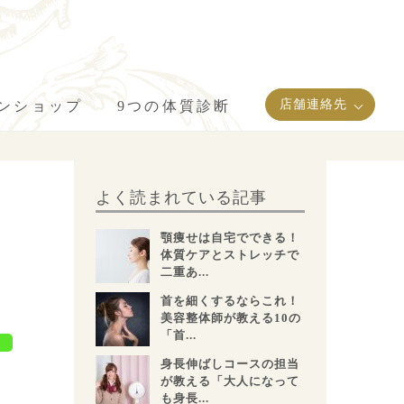
店舗連絡先
インショップ
9つの体質診断
よく読まれている記事
」
顎痩せは自宅でできる！
ジ
体質ケアとストレッチで
二重あ...
首を細くするならこれ！
美容整体師が教える10の
「首...
身長伸ばしコースの担当
が教える「大人になって
も身長...