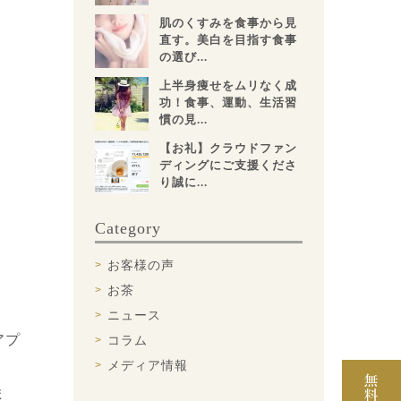
肌のくすみを食事から見
直す。美白を目指す食事
の選び...
上半身痩せをムリなく成
功！食事、運動、生活習
慣の見...
【お礼】クラウドファン
ディングにご支援くださ
り誠に...
Category
。
お客様の声
お茶
ニュース
アプ
コラム
メディア情報
ま