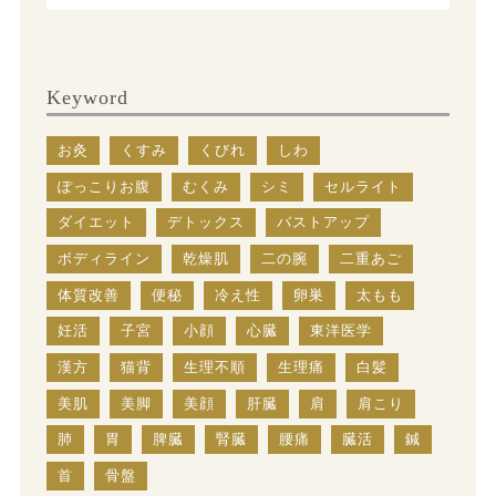
Keyword
お灸
くすみ
くびれ
しわ
ぽっこりお腹
むくみ
シミ
セルライト
ダイエット
デトックス
バストアップ
ボディライン
乾燥肌
二の腕
二重あご
体質改善
便秘
冷え性
卵巣
太もも
妊活
子宮
小顔
心臓
東洋医学
漢方
猫背
生理不順
生理痛
白髪
美肌
美脚
美顔
肝臓
肩
肩こり
肺
胃
脾臓
腎臓
腰痛
臓活
鍼
首
骨盤