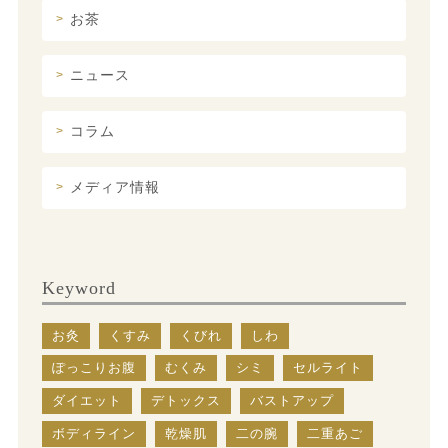
お茶
ニュース
コラム
メディア情報
Keyword
お灸
くすみ
くびれ
しわ
ぽっこりお腹
むくみ
シミ
セルライト
ダイエット
デトックス
バストアップ
ボディライン
乾燥肌
二の腕
二重あご