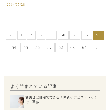
2014/05/28
←
1
2
3
…
50
51
52
53
54
55
56
…
62
63
64
→
よく読まれている記事
顎痩せは自宅でできる！体質ケアとストレッチ
で二重あ...