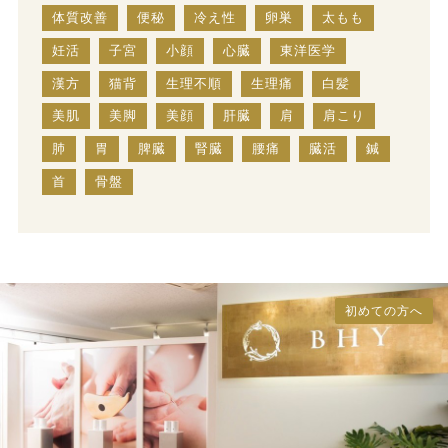
体質改善
便秘
冷え性
卵巣
太もも
妊活
子宮
小顔
心臓
東洋医学
漢方
猫背
生理不順
生理痛
白髪
美肌
美脚
美顔
肝臓
肩
肩こり
肺
胃
脾臓
腎臓
腰痛
臓活
鍼
首
骨盤
初めての方へ