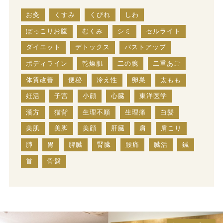
お灸
くすみ
くびれ
しわ
ぽっこりお腹
むくみ
シミ
セルライト
ダイエット
デトックス
バストアップ
ボディライン
乾燥肌
二の腕
二重あご
体質改善
便秘
冷え性
卵巣
太もも
妊活
子宮
小顔
心臓
東洋医学
漢方
猫背
生理不順
生理痛
白髪
美肌
美脚
美顔
肝臓
肩
肩こり
肺
胃
脾臓
腎臓
腰痛
臓活
鍼
首
骨盤