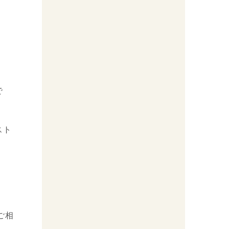
で
スト
ご相