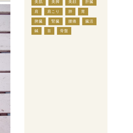
美肌
美脚
美顔
肝臓
肩
肩こり
肺
胃
脾臓
腎臓
腰痛
臓活
鍼
首
骨盤