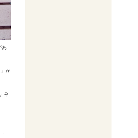
があ
)」が
すみ
え、