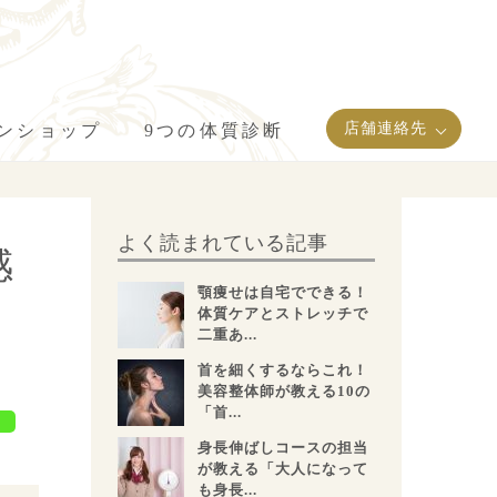
店舗連絡先
インショップ
9つの体質診断
よく読まれている記事
感
顎痩せは自宅でできる！
体質ケアとストレッチで
二重あ...
首を細くするならこれ！
美容整体師が教える10の
「首...
身長伸ばしコースの担当
が教える「大人になって
も身長...