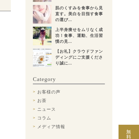
肌のくすみを食事から見
直す。美白を目指す食事
の選び...
上半身痩せをムリなく成
功！食事、運動、生活習
慣の見...
【お礼】クラウドファン
ディングにご支援くださ
り誠に...
Category
お客様の声
お茶
ニュース
コラム
メディア情報