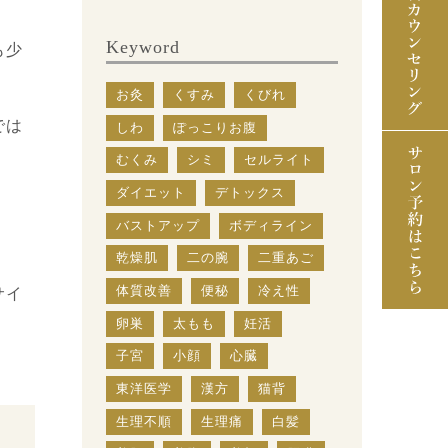
Keyword
も少
お灸
くすみ
くびれ
では
しわ
ぽっこりお腹
むくみ
シミ
セルライト
ダイエット
デトックス
バストアップ
ボディライン
乾燥肌
二の腕
二重あご
体質改善
便秘
冷え性
サイ
卵巣
太もも
妊活
子宮
小顔
心臓
東洋医学
漢方
猫背
生理不順
生理痛
白髪