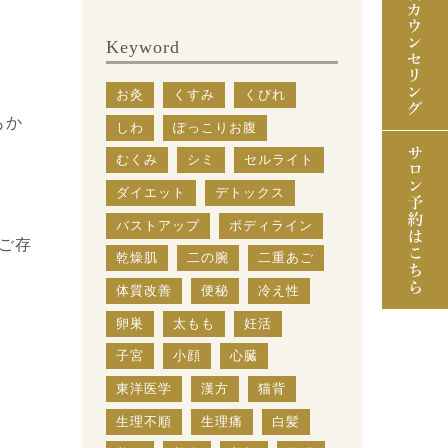
Keyword
お灸
くすみ
くびれ
もか
しわ
ぽっこりお腹
むくみ
シミ
セルライト
ダイエット
デトックス
バストアップ
ボディライン
ご存
乾燥肌
二の腕
二重あご
体質改善
便秘
冷え性
卵巣
太もも
妊活
子宮
小顔
心臓
東洋医学
漢方
猫背
生理不順
生理痛
白髪