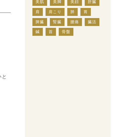
美肌
美脚
美顔
肝臓
肩
肩こり
肺
胃
脾臓
腎臓
腰痛
臓活
鍼
首
骨盤
いと