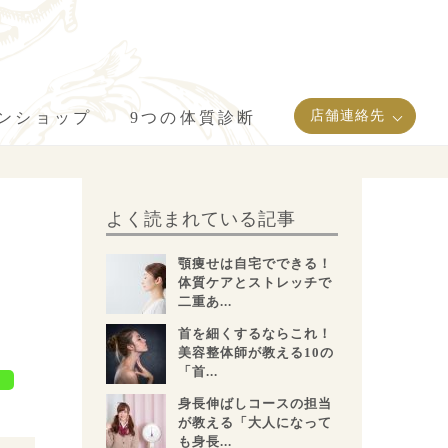
店舗連絡先
インショップ
9つの体質診断
よく読まれている記事
顎痩せは自宅でできる！
体質ケアとストレッチで
二重あ...
首を細くするならこれ！
美容整体師が教える10の
「首...
身長伸ばしコースの担当
が教える「大人になって
も身長...