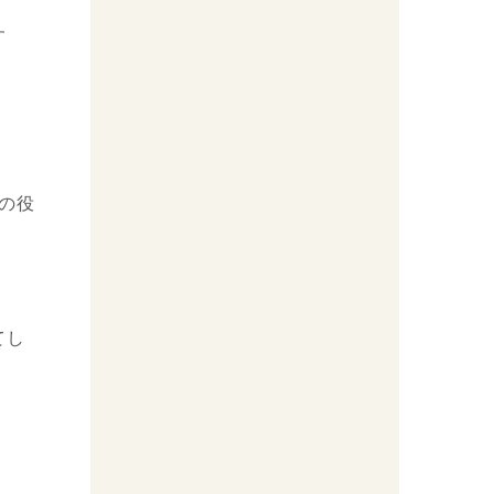
す
の役
てし