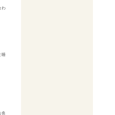
合わ
な睡
お灸