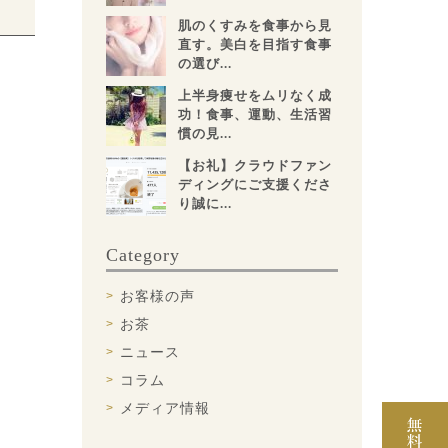
肌のくすみを食事から見
直す。美白を目指す食事
の選び...
上半身痩せをムリなく成
功！食事、運動、生活習
慣の見...
【お礼】クラウドファン
ディングにご支援くださ
り誠に...
Category
お客様の声
お茶
ニュース
コラム
メディア情報