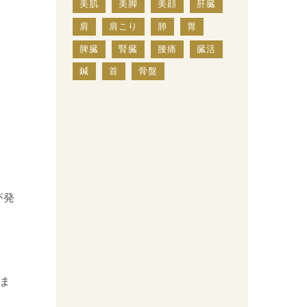
美肌
美脚
美顔
肝臓
肩
肩こり
肺
胃
脾臓
腎臓
腰痛
臓活
鍼
首
骨盤
が発
ま