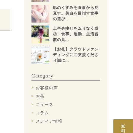
肌のくすみを食事から見
直す。美白を目指す食事
を
の選び...
上半身痩せをムリなく成
功！食事、運動、生活習
慣の見...
【お礼】クラウドファン
ディングにご支援くださ
り誠に...
Category
お客様の声
お茶
ニュース
コラム
メディア情報