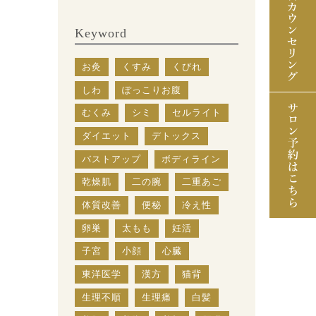
Keyword
お灸
くすみ
くびれ
しわ
ぽっこりお腹
むくみ
シミ
セルライト
ダイエット
デトックス
バストアップ
ボディライン
乾燥肌
二の腕
二重あご
体質改善
便秘
冷え性
卵巣
太もも
妊活
子宮
小顔
心臓
東洋医学
漢方
猫背
生理不順
生理痛
白髪