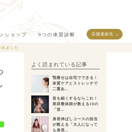
店舗連絡先
インショップ
9つの体質診断
されました
よく読まれている記事
っ
顎痩せは自宅でできる！
し
体質ケアとストレッチで
二重あ...
首を細くするならこれ！
美容整体師が教える10の
「首...
身長伸ばしコースの担当
が教える「大人になって
も身長...