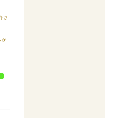
介さ
ムが