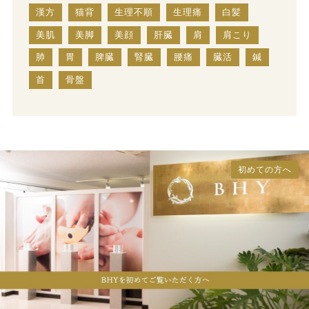
漢方
猫背
生理不順
生理痛
白髪
美肌
美脚
美顔
肝臓
肩
肩こり
肺
胃
脾臓
腎臓
腰痛
臓活
鍼
首
骨盤
初めての方へ