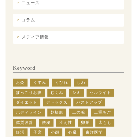
ニュース
コラム
メディア情報
Keyword
お灸
くすみ
くびれ
しわ
ぽっこりお腹
むくみ
シミ
セルライト
ダイエット
デトックス
バストアップ
ボディライン
乾燥肌
二の腕
二重あご
体質改善
便秘
冷え性
卵巣
太もも
妊活
子宮
小顔
心臓
東洋医学