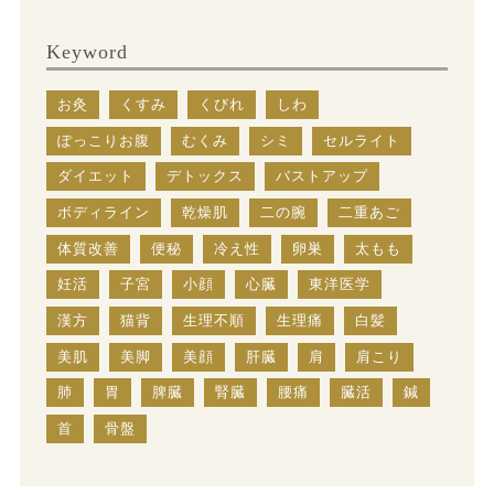
Keyword
お灸
くすみ
くびれ
しわ
ぽっこりお腹
むくみ
シミ
セルライト
ダイエット
デトックス
バストアップ
ボディライン
乾燥肌
二の腕
二重あご
体質改善
便秘
冷え性
卵巣
太もも
妊活
子宮
小顔
心臓
東洋医学
漢方
猫背
生理不順
生理痛
白髪
美肌
美脚
美顔
肝臓
肩
肩こり
肺
胃
脾臓
腎臓
腰痛
臓活
鍼
首
骨盤