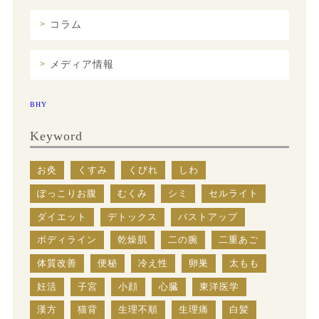
コラム
メディア情報
BHY
Keyword
お灸
くすみ
くびれ
しわ
ぽっこりお腹
むくみ
シミ
セルライト
ダイエット
デトックス
バストアップ
ボディライン
乾燥肌
二の腕
二重あご
体質改善
便秘
冷え性
卵巣
太もも
妊活
子宮
小顔
心臓
東洋医学
漢方
猫背
生理不順
生理痛
白髪