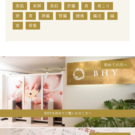
美肌
美脚
美顔
肝臓
肩
肩こり
肺
胃
脾臓
腎臓
腰痛
臓活
鍼
首
骨盤
初めての方へ