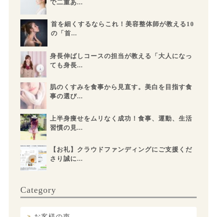
で二重あ...
首を細くするならこれ！美容整体師が教える10
の「首...
身長伸ばしコースの担当が教える「大人になっ
ても身長...
肌のくすみを食事から見直す。美白を目指す食
事の選び...
上半身痩せをムリなく成功！食事、運動、生活
習慣の見...
【お礼】クラウドファンディングにご支援くだ
さり誠に...
Category
お客様の声