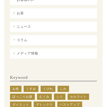
お茶
ニュース
コラム
メディア情報
Keyword
お灸
くすみ
くびれ
しわ
ぽっこりお腹
むくみ
シミ
セルライト
ダイエット
デトックス
バストアップ