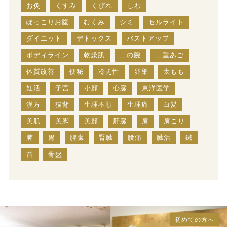
お灸
くすみ
くびれ
しわ
ぽっこりお腹
むくみ
シミ
セルライト
ダイエット
デトックス
バストアップ
ボディライン
乾燥肌
二の腕
二重あご
体質改善
便秘
冷え性
卵巣
太もも
妊活
子宮
小顔
心臓
東洋医学
漢方
猫背
生理不順
生理痛
白髪
美肌
美脚
美顔
肝臓
肩
肩こり
肺
胃
脾臓
腎臓
腰痛
臓活
鍼
首
骨盤
初めての方へ