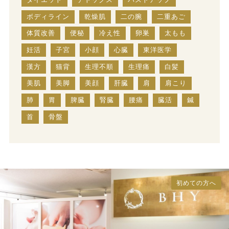
ボディライン
乾燥肌
二の腕
二重あご
体質改善
便秘
冷え性
卵巣
太もも
妊活
子宮
小顔
心臓
東洋医学
漢方
猫背
生理不順
生理痛
白髪
美肌
美脚
美顔
肝臓
肩
肩こり
肺
胃
脾臓
腎臓
腰痛
臓活
鍼
首
骨盤
初めての方へ