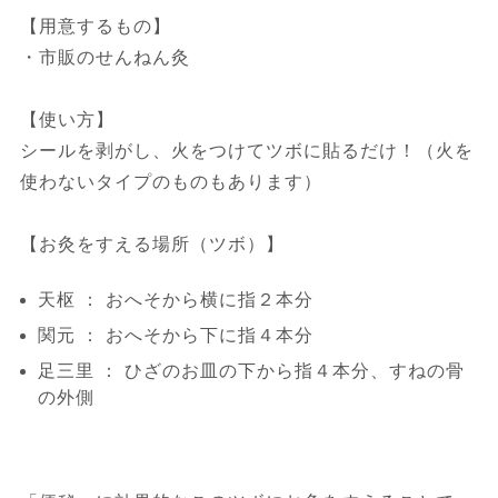
【用意するもの】
・市販のせんねん灸
【使い方】
シールを剥がし、火をつけてツボに貼るだけ！（火を
使わないタイプのものもあります）
【お灸をすえる場所（ツボ）】
天枢 ： おへそから横に指２本分
関元 ： おへそから下に指４本分
足三里 ： ひざのお皿の下から指４本分、すねの骨
の外側