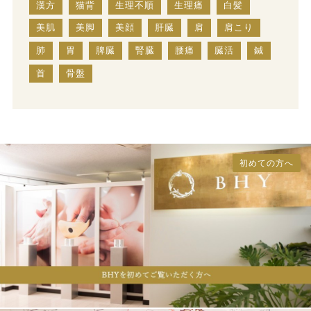
漢方
猫背
生理不順
生理痛
白髪
美肌
美脚
美顔
肝臓
肩
肩こり
肺
胃
脾臓
腎臓
腰痛
臓活
鍼
首
骨盤
初めての方へ