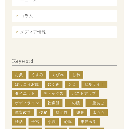
コラム
メディア情報
Keyword
お灸
くすみ
くびれ
しわ
ぽっこりお腹
むくみ
シミ
セルライト
ダイエット
デトックス
バストアップ
ボディライン
乾燥肌
二の腕
二重あご
体質改善
便秘
冷え性
卵巣
太もも
妊活
子宮
小顔
心臓
東洋医学