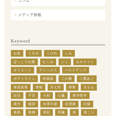
コラム
メディア情報
Keyword
お灸
くすみ
くびれ
しわ
ぽっこりお腹
むくみ
シミ
セルライト
ダイエット
デトックス
バストアップ
ボディライン
乾燥肌
二の腕
二重あご
体質改善
便秘
冷え性
卵巣
太もも
妊活
子宮
小顔
心臓
東洋医学
漢方
猫背
生理不順
生理痛
白髪
美肌
美脚
美顔
肝臓
肩
肩こり