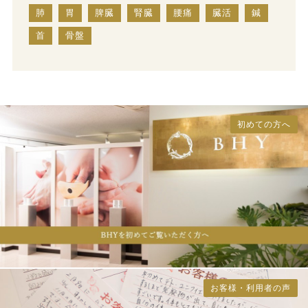
肺
胃
脾臓
腎臓
腰痛
臓活
鍼
首
骨盤
初めての方へ
お客様・利用者の声