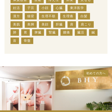
妊活
子宮
小顔
心臓
東洋医学
漢方
猫背
生理不順
生理痛
白髪
美肌
美脚
美顔
肝臓
肩
肩こり
肺
胃
脾臓
腎臓
腰痛
臓活
鍼
首
骨盤
初めての方へ