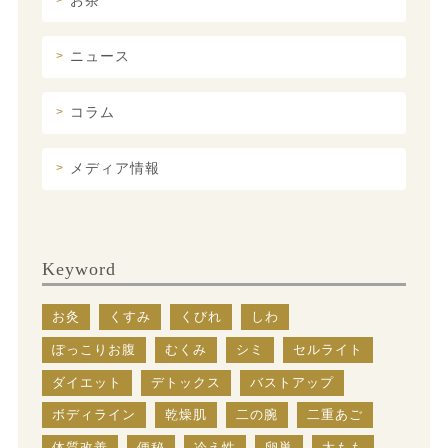
お茶
ニュース
コラム
メディア情報
Keyword
お灸
くすみ
くびれ
しわ
ぽっこりお腹
むくみ
シミ
セルライト
ダイエット
デトックス
バストアップ
ボディライン
乾燥肌
二の腕
二重あご
体質改善
便秘
冷え性
卵巣
太もも