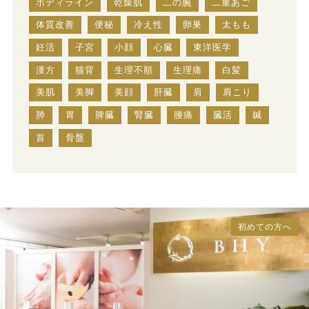
ボディライン
乾燥肌
二の腕
二重あご
体質改善
便秘
冷え性
卵巣
太もも
妊活
子宮
小顔
心臓
東洋医学
漢方
猫背
生理不順
生理痛
白髪
美肌
美脚
美顔
肝臓
肩
肩こり
肺
胃
脾臓
腎臓
腰痛
臓活
鍼
首
骨盤
初めての方へ