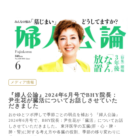
メディア情報
『婦人公論』2024年6月号でBHY院長：
尹生花が臓活についてお話しさせていた
だきました
おかゆとツボ押しで季節ごとの弱点を補おう 『婦人公論』
2024年6月号で、BHY院長：尹生花が「臓活」についてお話
しさせていただきました。 東洋医学の五臓(肝・心・脾・
肺・腎)に対する考え方や各臓の役割、季節の移り変わりに