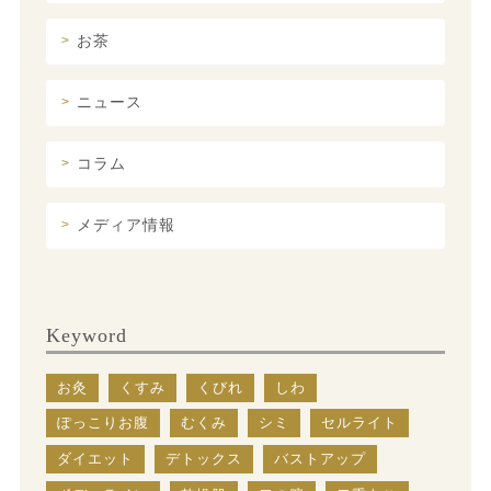
お茶
ニュース
コラム
メディア情報
Keyword
お灸
くすみ
くびれ
しわ
ぽっこりお腹
むくみ
シミ
セルライト
ダイエット
デトックス
バストアップ