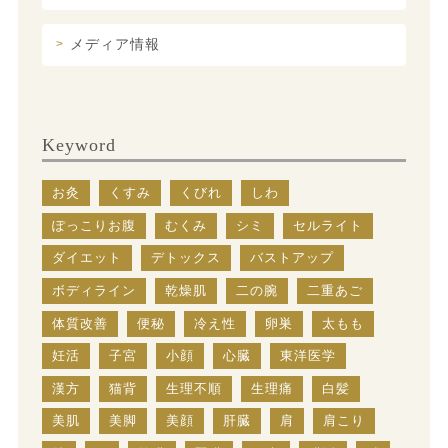
メディア情報
Keyword
お灸
くすみ
くびれ
しわ
ぽっこりお腹
むくみ
シミ
セルライト
ダイエット
デトックス
バストアップ
ボディライン
乾燥肌
二の腕
二重あご
体質改善
便秘
冷え性
卵巣
太もも
妊活
子宮
小顔
心臓
東洋医学
漢方
猫背
生理不順
生理痛
白髪
美肌
美脚
美顔
肝臓
肩
肩こり