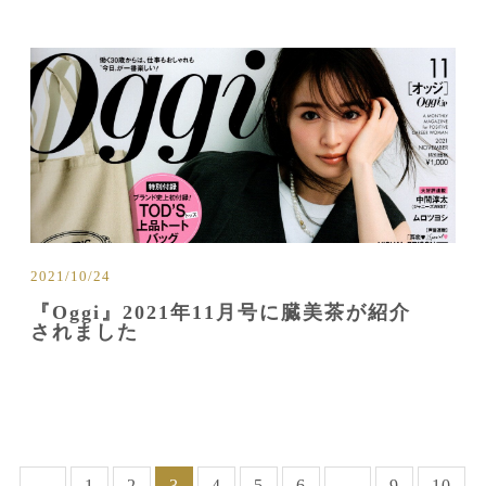
2021/10/24
『Oggi』2021年11月号に臓美茶が紹介
されました
←
1
2
3
4
5
6
…
9
10