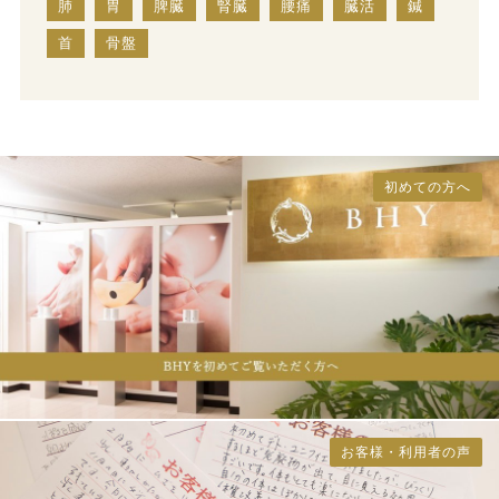
肺
胃
脾臓
腎臓
腰痛
臓活
鍼
首
骨盤
初めての方へ
お客様・利用者の声