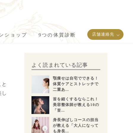
店舗連絡先
インショップ
9つの体質診断
よく読まれている記事
顎痩せは自宅でできる！
こと
体質ケアとストレッチで
二重あ...
美し
首を細くするならこれ！
美容整体師が教える10の
「首...
身長伸ばしコースの担当
が教える「大人になって
も身長...