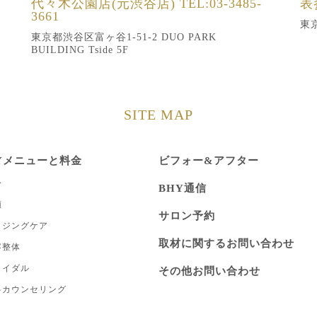
代々木公園店(元渋谷店)
TEL:03-3485-
表
3661
東京
東京都渋谷区富ヶ谷1-51-2 DUO PARK
BUILDING Tside 5F
SITE MAP
Yメニューと料金
ビフォー&アフター
身
BHY通信
顔
サロン予約
イジングケア
取材に関するお問い合わせ
容整体
ライダル
その他お問い合わせ
料カウンセリング