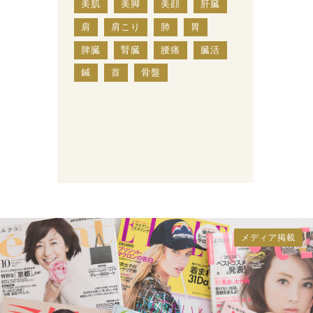
美肌
美脚
美顔
肝臓
肩
肩こり
肺
胃
脾臓
腎臓
腰痛
臓活
鍼
首
骨盤
メディア掲載