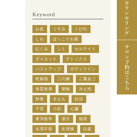
Keyword
お灸
くすみ
くびれ
しわ
ぽっこりお腹
むくみ
シミ
セルライト
ダイエット
デトックス
バストアップ
ボディライン
乾燥肌
二の腕
二重あご
体質改善
便秘
冷え性
卵巣
太もも
妊活
子宮
小顔
心臓
東洋医学
漢方
猫背
生理不順
生理痛
白髪