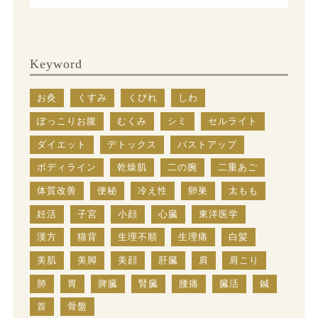
Keyword
お灸
くすみ
くびれ
しわ
ぽっこりお腹
むくみ
シミ
セルライト
ダイエット
デトックス
バストアップ
ボディライン
乾燥肌
二の腕
二重あご
体質改善
便秘
冷え性
卵巣
太もも
妊活
子宮
小顔
心臓
東洋医学
漢方
猫背
生理不順
生理痛
白髪
美肌
美脚
美顔
肝臓
肩
肩こり
肺
胃
脾臓
腎臓
腰痛
臓活
鍼
首
骨盤