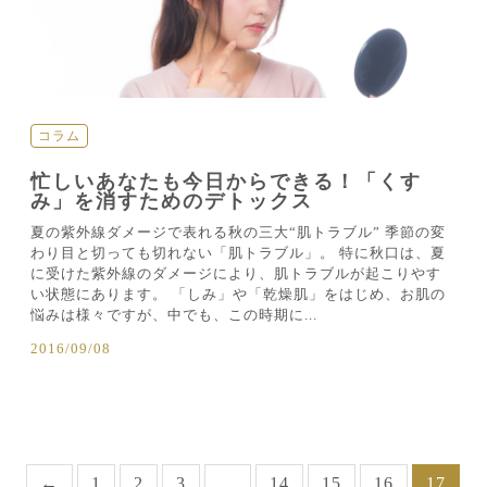
コラム
忙しいあなたも今日からできる！「くす
み」を消すためのデトックス
夏の紫外線ダメージで表れる秋の三大“肌トラブル” 季節の変
わり目と切っても切れない「肌トラブル」。 特に秋口は、夏
に受けた紫外線のダメージにより、肌トラブルが起こりやす
い状態にあります。 「しみ」や「乾燥肌」をはじめ、お肌の
悩みは様々ですが、中でも、この時期に...
2016/09/08
←
1
2
3
…
14
15
16
17